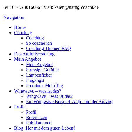
Tel. 0151.23016666 | Mail: karen@hartig-coacht.de
Navigation
Home
Coaching
Coaching
So coache ich
Coaching Themen FAQ
Das Auftrittscoaching
Mein Angebot
Mein Angebot
Stressige Gefühle
Lampenfieber
Flugangst
Premium: Mein Tag
Wingwave – was ist das?
Wingwave – was ist das?
Ein Wingwave Beispiel: Antje und der Aufzug
Profil
Profil
Referenzen
Publikationen
Blog: Her mit dem guten Leben!